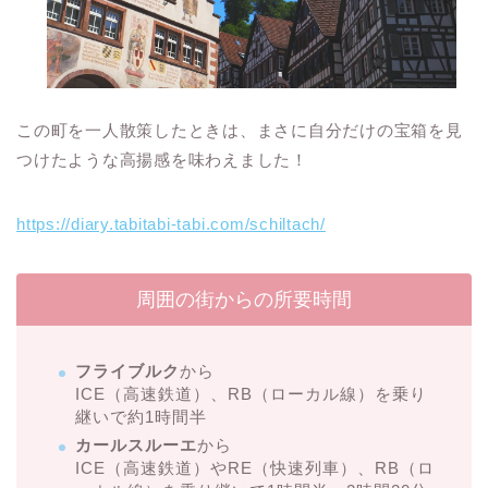
この町を一人散策したときは、まさに自分だけの宝箱を見
つけたような高揚感を味わえました！
https://diary.tabitabi-tabi.com/schiltach/
周囲の街からの所要時間
フライブルク
から
ICE（高速鉄道）、RB（ローカル線）を乗り
継いで約1時間半
カールスルーエ
から
ICE（高速鉄道）やRE（快速列車）、RB（ロ