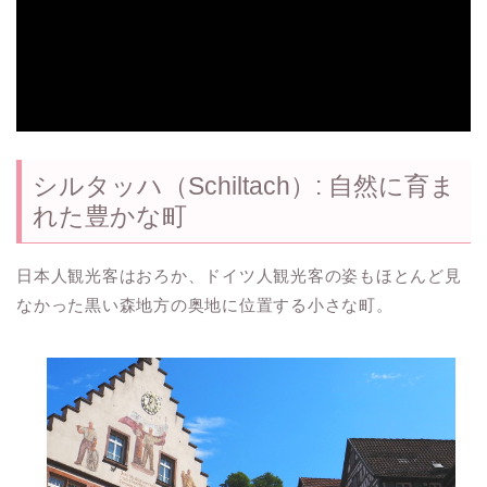
シルタッハ（Schiltach）: 自然に育ま
れた豊かな町
日本人観光客はおろか、ドイツ人観光客の姿もほとんど見
なかった黒い森地方の奥地に位置する小さな町。