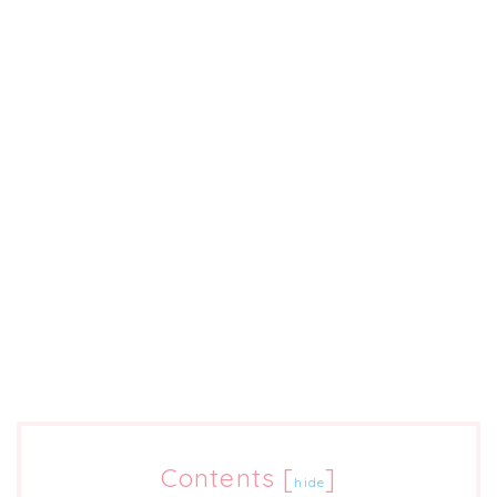
Contents
[
]
hide