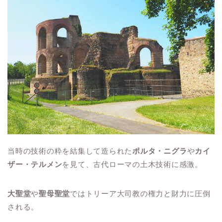
当時の技術の粋を結集して造られた
ポルタ・ニグラ
や
カイ
ザー・テルメン
を見て、古代ローマの土木技術に感激。
大聖堂
や
聖母聖堂
ではトリーア大司教の権力と財力に圧倒
される。