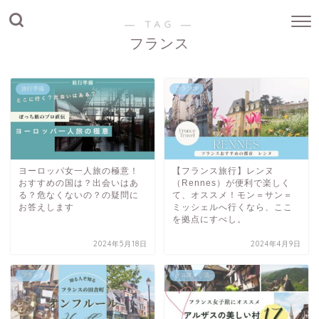
― TAG ―
フランス
旅行準備
フランス
ヨーロッパ女一人旅の極意！
【フランス旅行】レンヌ
おすすめの国は？出会いはあ
（Rennes）が便利で楽しく
る？危なくないの？の疑問に
て、オススメ！モン＝サン＝
お答えします
ミッシェルへ行くなら、ここ
を拠点にすべし。
2024年5月18日
2024年4月9日
フランス
オススメ〇選