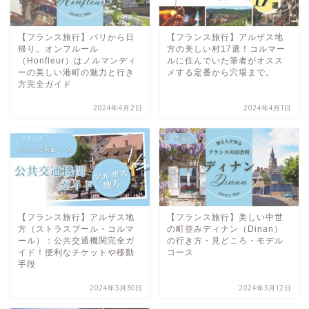
【フランス旅行】パリから日
【フランス旅行】アルザス地
帰り。オンフルール
方の美しい村17選！コルマー
（Honfleur）はノルマンディ
ルに住んでいた筆者がオスス
ーの美しい港町の魅力と行き
メする定番から穴場まで。
方完全ガイド
2024年4月2日
2024年4月1日
フランス
フランス
【フランス旅行】アルザス地
【フランス旅行】美しい中世
方（ストラスブール・コルマ
の町並みディナン（Dinan）
ール）：公共交通機関完全ガ
の行き方・見どころ・モデル
イド！便利なチケットや移動
コース
手段
2024年3月30日
2024年3月12日