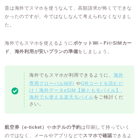
昔は海外でスマホを使うなんて、高額請求が怖くてできな
かったのですが、今ではなしなんて考えられなくなりまし
た。
海外でもスマホを使えるように
ポケットWi－Fi
や
SIMカー
ド
、
海外利用が安いプランの準備
をしましょう。
海外でもスマホが利用できるように、
海外
専用グローバルWiFi
や
QRコードを読むだ
け！海外データeSIM【旅ともモバイル】
、
海外でも使える楽天モバイル
をご検討くだ
さい。
航空券（e-ticket）
や
ホテルの予約
は印刷して持っていく
のではなく、メールやアプリなどで
スマホで確認
できるよ