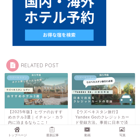
RELATED POST
ウズベキスタン
ウズベキスタン
【2025年版】ヒヴァのおすす
【ウズベキスタン旅行】
めホテル3選｜イチャン・カラ
Yandex Goのクレジットカー
内に泊まるならここ！
ド登録方法。事前に日本で済
ませておきたいこと2選
2025年5月25日
2024年11月5日
トップページ
最新記事
動画
写真