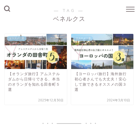
― TAG ―
ベネルクス
オススメ〇選
オススメ〇選
【オランダ旅行】アムステル
【ヨーロッパ旅行】海外旅行
ダムから日帰りできる、本当
初心者さんでも大丈夫！安心
のオランダを知れる田舎町５
して旅できるオススメの国３
選
選
2025年12月30日
2024年3月10日