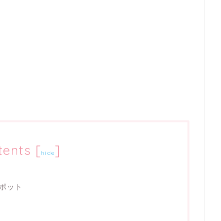
tents
[
]
hide
ポット