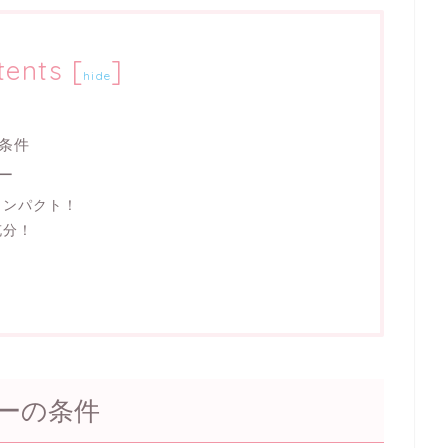
tents
[
]
hide
条件
ー
コンパクト！
充分！
ーの条件