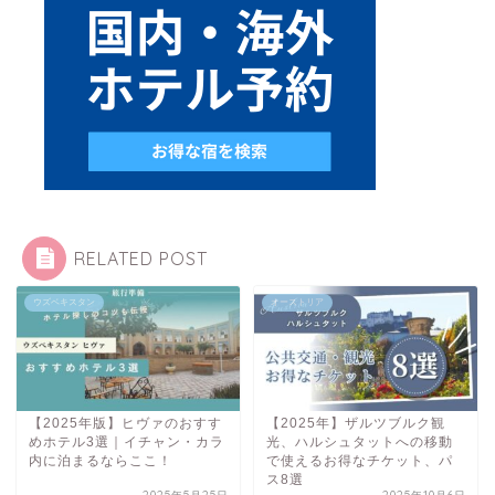
RELATED POST
ウズベキスタン
オーストリア
【2025年版】ヒヴァのおすす
【2025年】ザルツブルク観
めホテル3選｜イチャン・カラ
光、ハルシュタットへの移動
内に泊まるならここ！
で使えるお得なチケット、パ
ス8選